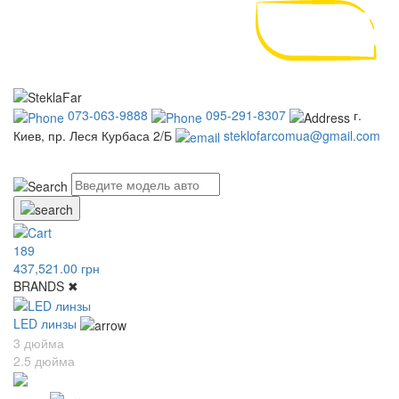
073-063-9888
095-291-8307
г.
Киев, пр. Леся Курбаса 2/Б
steklofarcomua@gmail.com
UA
RU
189
437,521.00 грн
BRANDS
✖
LED линзы
3 дюйма
2.5 дюйма
Acura