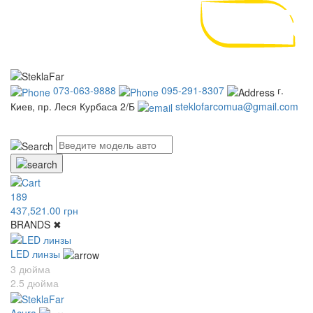
073-063-9888
095-291-8307
г.
Киев, пр. Леся Курбаса 2/Б
steklofarcomua@gmail.com
UA
RU
189
437,521.00 грн
BRANDS
✖
LED линзы
3 дюйма
2.5 дюйма
Acura