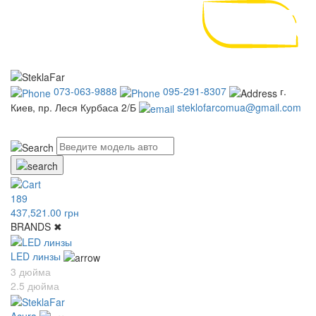
073-063-9888
095-291-8307
г.
Киев, пр. Леся Курбаса 2/Б
steklofarcomua@gmail.com
UA
RU
189
437,521.00 грн
BRANDS
✖
LED линзы
3 дюйма
2.5 дюйма
Acura