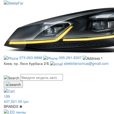
073-063-9888
095-291-8307
г.
Киев, пр. Леся Курбаса 2/Б
steklofarcomua@gmail.com
UA
RU
189
437,521.00 грн
BRANDS
✖