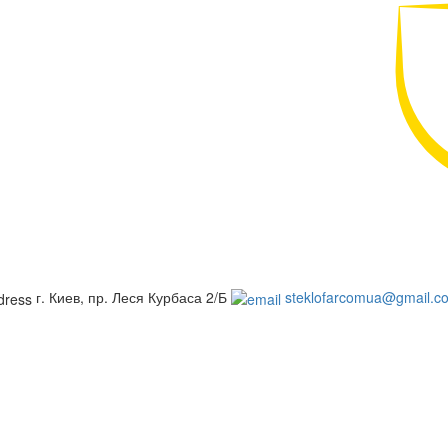
г. Киев, пр. Леся Курбаса 2/Б
steklofarcomua@gmail.c