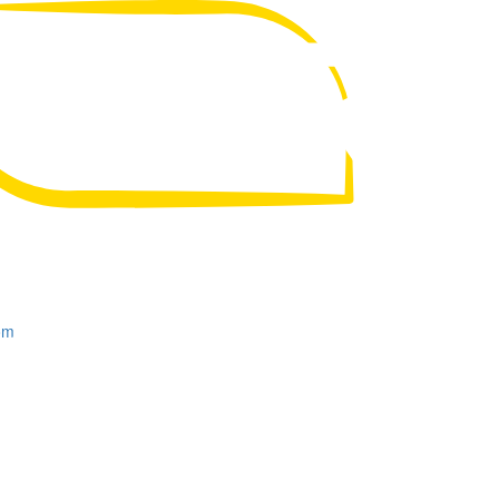
UA
RU
om