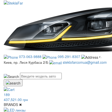
073-063-9888
095-291-8307
г.
Киев, пр. Леся Курбаса 2/Б
steklofarcomua@gmail.com
UA
RU
189
437,521.00 грн
BRANDS
✖